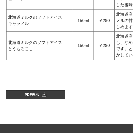
した後味
北海道産
北海道ミルクのソフトアイス
150ml
￥290
メルの甘
キャラメル
しめます
北海道産
北海道ミルクのソフトアイス
し、なめ
150ml
￥290
とうもろこし
です。と
かしてい
PDF表示