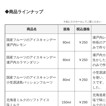
◆商品ラインナップ
※右にスクロールしてご覧ください
商品名
規格
税込価格
瀬戸内レ
国産フルーツのアイスキャンデー
80ml
￥250
特長のア
瀬戸内レモン
みで作り
瀬戸内カ
国産フルーツのアイスキャンデー
80ml
￥250
生かした
瀬戸内カラマンダリン
のみで作
小笠原諸
国産フルーツのアイスキャンデー
を使い、
80ml
￥250
小笠原諸島パッションフルーツ
スです。
した。
北海道産
北海道ミルクのソフトアイス
塩で味に
150ml
￥290
塩ミルク
ルクのコ